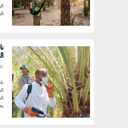
ال
ال
​ن
ال
​ن
ال
ال
بج