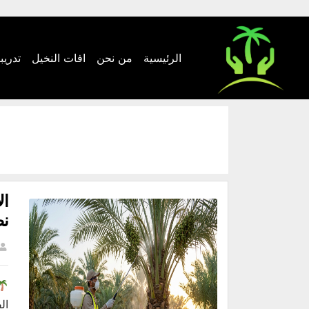
الرئيسية
من نحن
افات النخيل
تدريب
ال
نص
ال