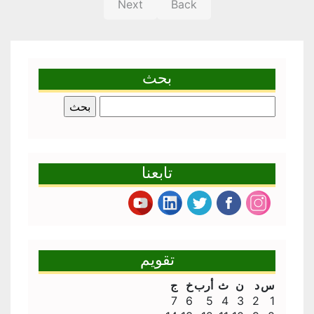
Next
Back
بحث
البحث
عن:
تابعنا
تقويم
س
د
ن
ث
أرب
خ
ج
7
6
5
4
3
2
1